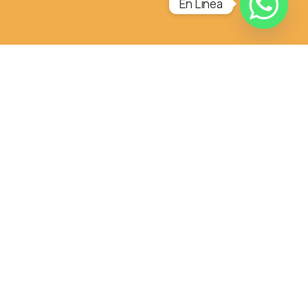
En Linea
VALORES
Trabajamos para llevar a ti las
mejores maquinarias de armado de
cajas.
Transparencia
Valoramos la honestidad hacia nuestros clientes
y equipo de trabajo en todo momento.