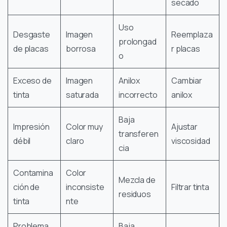
secado
Uso
Desgaste
Imagen
Reemplaza
prolongad
de placas
borrosa
r placas
o
Exceso de
Imagen
Anilox
Cambiar
tinta
saturada
incorrecto
anilox
Baja
Impresión
Color muy
Ajustar
transferen
débil
claro
viscosidad
cia
Contamina
Color
Mezcla de
ción de
inconsiste
Filtrar tinta
residuos
tinta
nte
Problema
Baja