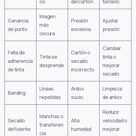
os
del cartón
tensión
Imagen
Ganancia
Presión
Ajustar
más
de punto
excesiva
presión
oscura
Cambiar
Falta de
Cartón o
Tinta se
tinta o
adherencia
secado
desprende
mejorar
de tinta
incorrecto
secado
Líneas
Anilox
Limpieza
Banding
repetidas
sucio
de anilox
Reducir
Manchas o
Secado
Alta
velocidad o
transferen
deficiente
humedad
mejorar
cia