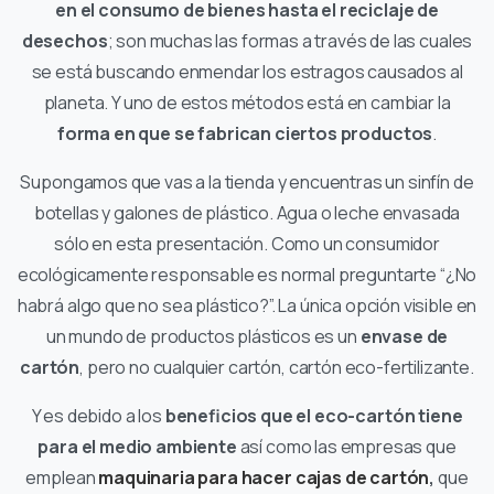
en el consumo de bienes hasta el reciclaje de
desechos
; son muchas las formas a través de las cuales
se está buscando enmendar los estragos causados al
planeta. Y uno de estos métodos está en cambiar la
forma en que se fabrican ciertos productos
.
Supongamos que vas a la tienda y encuentras un sinfín de
botellas y galones de plástico. Agua o leche envasada
sólo en esta presentación. Como un consumidor
ecológicamente responsable es normal preguntarte “¿No
habrá algo que no sea plástico?”. La única opción visible en
un mundo de productos plásticos es un
envase de
cartón
, pero no cualquier cartón, cartón eco-fertilizante.
Y es debido a los
beneficios que el eco-cartón tiene
para el medio ambiente
así como las empresas que
emplean
maquinaria para hacer cajas de cartón
,
que