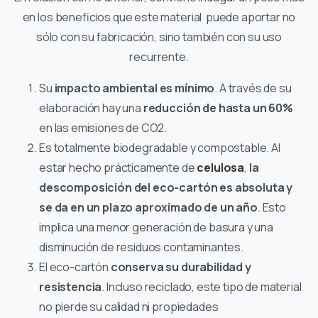
en los beneficios que este material puede aportar no
sólo con su fabricación, sino también con su uso
recurrente.
Su
impacto ambiental es mínimo
. A través de su
elaboración hay una
reducción de hasta un 60%
en las emisiones de CO2.
Es totalmente biodegradable y compostable. Al
estar hecho prácticamente de
celulosa
,
la
descomposición del eco-cartón es absoluta y
se da en un plazo aproximado de un año
. Esto
implica una menor generación de basura y una
disminución de residuos contaminantes.
El eco-cartón
conserva su durabilidad y
resistencia
. Incluso reciclado, este tipo de material
no pierde su calidad ni propiedades