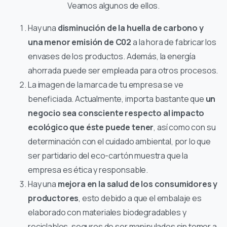
Veamos algunos de ellos.
Hay una
disminución de la huella de carbono y
una menor emisión de C02
a la hora de fabricar los
envases de los productos. Además, la energía
ahorrada puede ser empleada para otros procesos.
La imagen de la marca de tu empresa se ve
beneficiada. Actualmente, importa bastante que
un
negocio sea consciente respecto al impacto
ecológico que éste puede tener
, así como con su
determinación con el cuidado ambiental, por lo que
ser partidario del eco-cartón muestra que la
empresa es ética y responsable.
Hay una
mejora en la salud de los consumidores y
productores
, esto debido a que el embalaje es
elaborado con materiales biodegradables y
reciclables, seguros de ser manipulados sin temor a