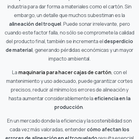
industria para dar forma a materiales como el cartón. Sin
embargo, un detalle que muchos subestiman es la
alineación del troquel
. Puede sonar irrelevante, pero
cuando este factor falla, no sólo se compromete la calidad
del producto final, también se incrementa el
desperdicio
de material
, generando pérdidas económicas y un mayor
impacto ambiental.
La
maquinaria para hacer cajas de cartón
, con el
mantenimiento y uso adecuado, puede garantizar cortes
precisos, reducir al mínimo los errores de alineación y
hasta aumentar considerablemente la
eficiencia en la
producción
.
En un mercado donde la eficiencia y la sostenibilidad son
cada vez más valoradas, entender
cómo afectan los
errores de alineación en el troquelado
resulta esencial