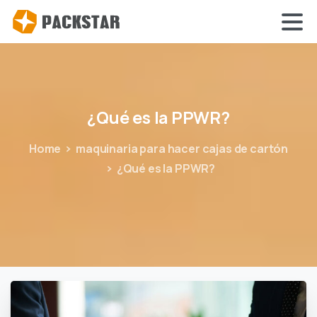
¿Qué
es
la
PPWR?
Home
maquinaria para hacer cajas de cartón
¿Qué es la PPWR?