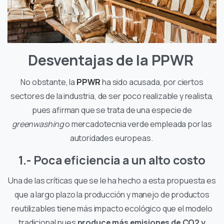
Desventajas de la PPWR
No obstante, la
PPWR
ha sido acusada, por ciertos
sectores de la industria, de ser poco realizable y realista,
pues afirman que se trata de una especie de
greenwashing
o mercadotecnia verde empleada por las
autoridades europeas.
1.- Poca eficiencia a un alto costo
Una de las críticas
que se le ha hecho a esta propuesta es
que a largo plazo la producción y manejo de productos
reutilizables tiene más impacto ecológico que el modelo
tradicional
pues
produce más emisiones de CO2 y