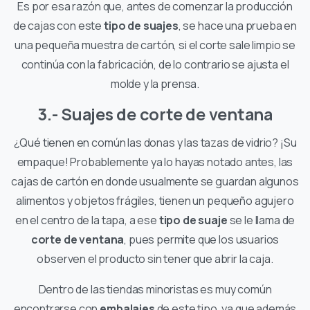
Es por esa razón que, antes de comenzar la producción
de cajas con este
tipo de suajes
, se hace una prueba en
una pequeña muestra de cartón, si el corte sale limpio se
continúa con la fabricación, de lo contrario se ajusta el
molde y la prensa.
3.- Suajes de corte de ventana
¿Qué tienen en común las donas y las tazas de vidrio? ¡Su
empaque! Probablemente ya lo hayas notado antes, las
cajas de cartón en donde usualmente se guardan algunos
alimentos y objetos frágiles, tienen un pequeño agujero
en el centro de la tapa, a ese
tipo de suaje
se le llama de
corte de ventana
, pues permite que los usuarios
observen el producto sin tener que abrir la caja.
Dentro de las tiendas minoristas es muy común
encontrarse con
embalajes
de este tipo, ya que además