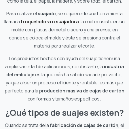
como la tela, el papel, la madera, y sobre todo, el cartón.
Para realizar el
suajado
, se requiere de una herramienta
llamada
troqueladora o suajadora
, la cual consiste en un
molde con placas de metal o acero y una prensa, en
donde se coloca el molde y éste se presiona contra el
material para realizar el corte.
Los productos hechos con ayuda del suaje tienen una
amplia variedad de aplicaciones, no obstante, la
industria
del embalaje
es la que más ha sabido sacarle provecho,
ya que al ser un proceso eficiente y rentable, es más que
perfecto para la
producción masiva de cajas de cartón
con formas y tamaños específicos.
¿Qué tipos de suajes existen?
Cuando se trata de la
fabricación de cajas de cartón
, el