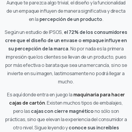
Aunque te parezca algo trivial, el diseño y la funcionalidad
de un empaque influyen de manera significativa y directa
en la
percepción de un producto
.
Según un estudio de IPSOS,
el 72% de los consumidores
cree que el diseño de un envase o empaque influye en
su percepción de la marca
. No por nada es la primera
impresión que los clientes se llevan de un producto, pues
por más efectiva o barata que sea una mercancía, si no se
invierte en su imagen, lastimosamente no podrá llegar a
mucho.
Es aquí donde entra en juego la
maquinaria para hacer
cajas de cartón
. Existen muchos tipos de embalajes,
pero las
cajas con cierre magnético
no sólo son
prácticas, sino que elevan la experiencia del consumidor a
otro nivel. Sigue leyendo y
conoce sus increíbles