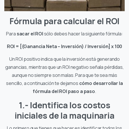
Fórmula para calcular el ROI
Para
sacar el ROI
sólo debes hacer la siguiente fórmula:
ROI = [(Ganancia Neta – Inversión) / Inversión] x 100
Un ROI positivo indica que la inversión está generando
ganancias, mientras que un ROI negativo señala pérdidas,
aunque no siempre son malas. Para que te sea más
sencillo, a continuación te dejamos
cómo desarrollar la
fórmula del ROI paso a paso
.
1.- Identifica los costos
iniciales de la maquinaria
Lo primero que tienes que hacer es identificar todos los