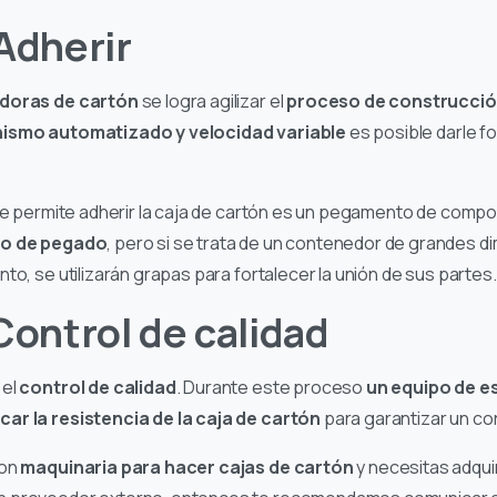
Adherir
doras de cartón
se logra agilizar el
proceso de construcción
smo automatizado y velocidad variable
es posible darle f
que permite adherir la caja de cartón es un pegamento de composi
o de pegado
, pero si se trata de un contenedor de grandes d
to, se utilizarán grapas para fortalecer la unión de sus partes
Control de calidad
 el
control de calidad
. Durante este proceso
un equipo de es
car la resistencia de la caja de cartón
para garantizar un co
con
maquinaria para hacer cajas de cartón
y necesitas adquir