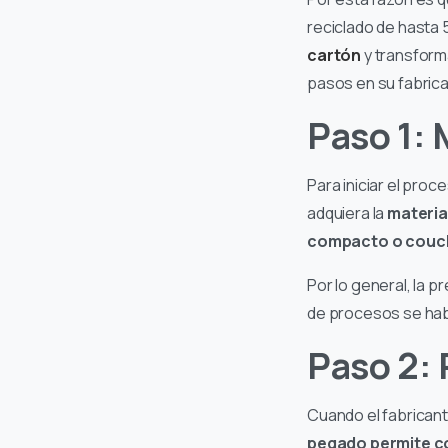
reciclado de hasta 
cartón
y transfor
pasos en su fabric
Paso 1: 
Para iniciar el proc
adquiera la
materia
compacto o couc
Por lo general, la 
de procesos se hab
Paso 2:
Cuando el fabricante
pegado permite co