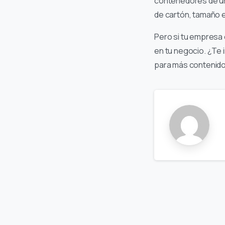
contenedores de un
de cartón, tamaño 
Pero si tu empresa 
en tu negocio. ¿Te 
para más contenido 