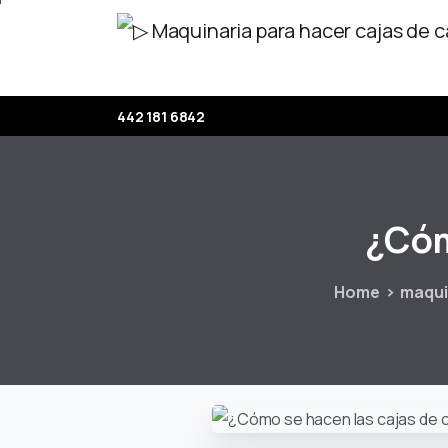
442 181 6842
¿Có
Home
maqui