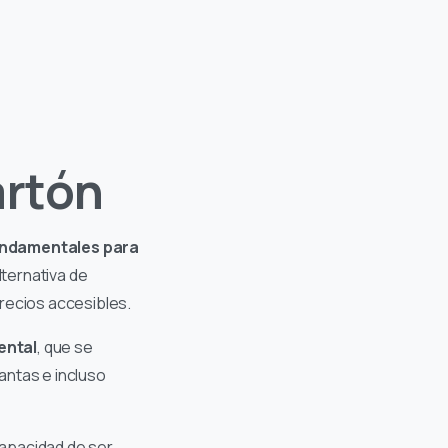
artón
undamentales para
alternativa de
precios accesibles.
ental
, que se
antas e incluso
capacidad de ser