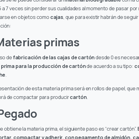
5 a 7 veces sin perder sus cualidades al momento de pasar por
marse en objetos como
cajas
, que para existir habrán de seguir
ación:
Materias primas
eso de
fabricación de las cajas de cartón
desde 0 es necesar
 prima para la producción de cartón
de acuerdo a su tipo:
c
he
.
presentación de esta materia prima será en rollos de papel, que
rá de compactar para producir
cartón
.
 Pegado
 obtiene la materia prima, el siguiente paso es “crear cartón”.
rtar, compactar y adherir, con pegamento de almidón, ca