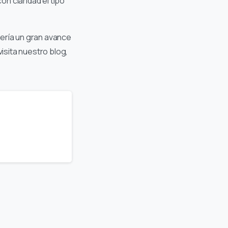
 claridad el tipo
sería un gran avance
isita nuestro blog,