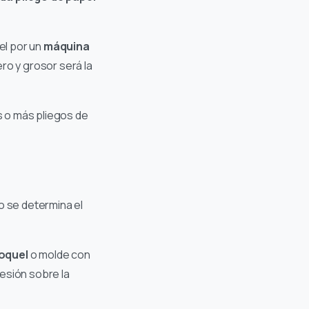
el por un
máquina
o y grosor será la
s o más pliegos de
o se determina el
roquel
o molde con
resión sobre la