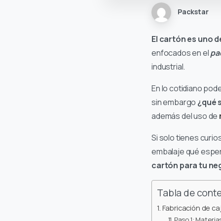
Packstar
El cartón es uno d
enfocados en el
pa
industrial.
En lo cotidiano pod
sin embargo
¿qué 
además del uso de
Si solo tienes cur
embalaje qué espe
cartón para tu ne
Tabla de cont
Fabricación de ca
Paso 1: Materia