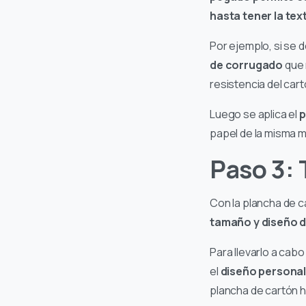
hasta tener la te
Por ejemplo, si se
de corrugado
que 
resistencia del car
Luego se aplica el
p
papel de la misma m
Paso 3:
Con la plancha de ca
tamaño y diseño d
Para llevarlo a cab
el
diseño personal
plancha de cartón h