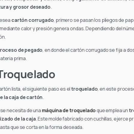
xtura y grosor deseado
.
 desea
cartón corrugado
, primero se pasan los pliegos de pap
mediante calor y presión genera ondas. Dependiendo del númer
tón.
roceso de pegado
, en donde el cartón corrugado se fija a do
ateria prima.
 Troquelado
rtón lista, el siguiente paso es el
troquelado
, en este proces
e la caja de cartón
.
o se necesita de una
máquina de troquelado
que emplea un
t
izado de la caja
. Este molde fabricado con cuchillas, ejerce p
asta que se corta en la forma deseada.