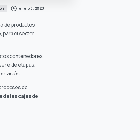
enero 7, 2023
tón
ipo de productos
, para el sector
 estos contenedores,
serie de etapas,
bricación.
 procesos de
 de las cajas de