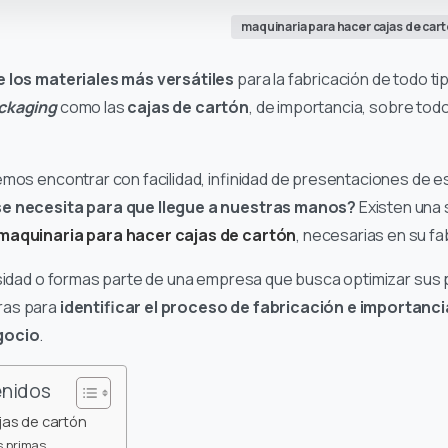
maquinaria para hacer cajas de car
e los materiales más versátiles
para la fabricación de todo t
ckaging
como las
cajas de cartón
, de importancia, sobre todo
emos encontrar con facilidad, infinidad de presentaciones de
se necesita para que llegue a nuestras manos?
Existen una 
maquinaria para hacer cajas de cartón
, necesarias en su fa
iosidad o formas parte de una empresa que busca optimizar sus
ras para
identificar el proceso de fabricación e importancia
gocio
.
enidos
jas de cartón
s primas