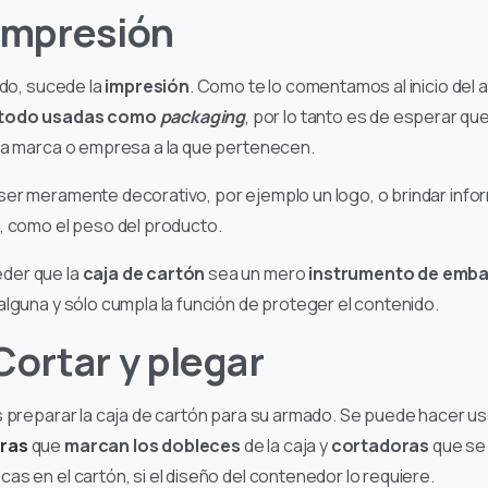
 Impresión
ado, sucede la
impresión
. Como te lo comentamos al inicio del ar
 todo usadas como
packaging
, por lo tanto es de esperar qu
la marca o empresa a la que pertenecen.
er meramente decorativo, por ejemplo un logo, o brindar infor
, como el peso del producto.
der que la
caja de cartón
sea un mero
instrumento de emba
alguna y sólo cumpla la función de proteger el contenido.
Cortar y plegar
s preparar la caja de cartón para su armado. Se puede hacer u
ras
que
marcan los dobleces
de la caja y
cortadoras
que se
cas en el cartón, si el diseño del contenedor lo requiere.