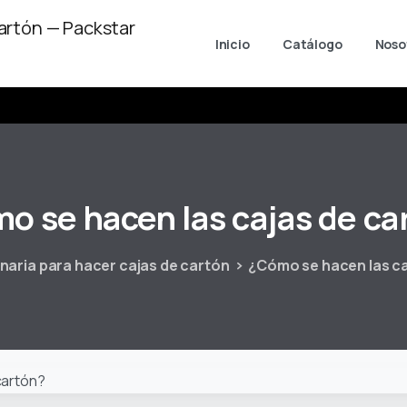
Inicio
Catálogo
Noso
mo
se
hacen
las
cajas
de
ca
naria para hacer cajas de cartón
¿Cómo se hacen las ca