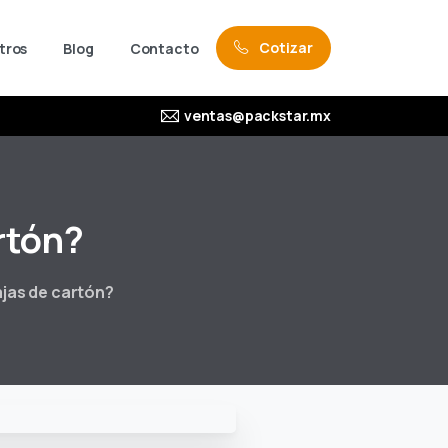
Cotizar
tros
Blog
Contacto
ventas@packstar.mx
rtón?
jas de cartón?