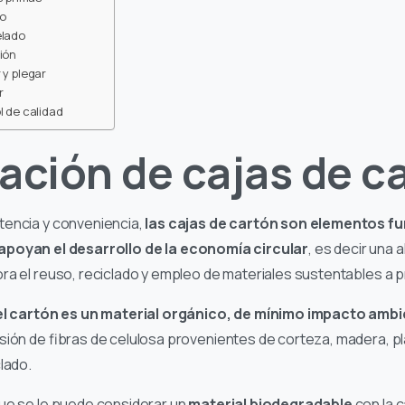
o
elado
sión
 y plegar
r
l de calidad
ación de cajas de c
tencia y conveniencia,
las cajas de cartón son elementos f
apoyan el desarrollo de la economía circular
, es decir una 
ra el reuso, reciclado y empleo de materiales sustentables a 
el cartón es un material orgánico, de mínimo impacto ambi
sión de fibras de celulosa provenientes de corteza, madera, pl
clado.
que se le puede considerar un
material biodegradable
con la 