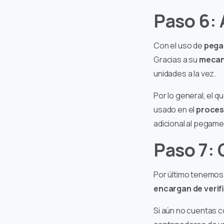
Paso 6: 
Con el uso de
pega
Gracias a su
mecani
unidades a la vez.
Por lo general, el 
usado en el
proces
adicional al pegamen
Paso 7: 
Por último tenemos
encargan de verifi
Si aún no cuentas 