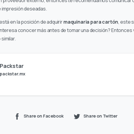
 proveedor externo, entonces te recomendamos comunicar con
e impresión deseadas.
está en la posición de adquirir
maquinaria para cartón
, este 
interesa conocer más antes de tomar una decisión? Entonces v
similar.
Packstar
packstar.mx
Share on Facebook
Share on Twitter