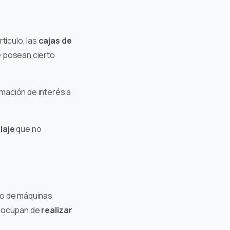
tículo, las
cajas de
e posean cierto
mación de interés a
laje
que no
so de máquinas
 ocupan de
realizar