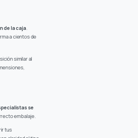
 de la caja
.
orma a cientos de
ción similar al
imensiones,
.
pecialistas se
rrecto embalaje.
ir tus