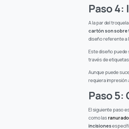
Paso 4:
A la par del troquel
cartón son sobre
diseño referente a 
Este diseño puede s
través de etiquetas
Aunque puede suce
requiera impresión 
Paso 5: 
El siguiente paso e
como las
ranurado
incisiones
específi