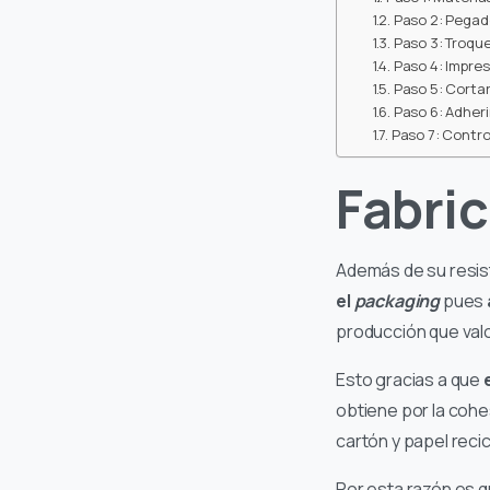
Paso 2: Pegad
Paso 3: Troqu
Paso 4: Impre
Paso 5: Cortar
Paso 6: Adheri
Paso 7: Contro
Fabric
Además de su resis
el
packaging
pues
producción que valo
Esto gracias a que
obtiene por la cohe
cartón y papel reci
Por esta razón es 