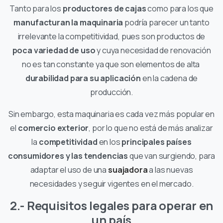
Tanto para los
productores de cajas
como para los que
manufacturan la maquinaria
podría parecer un tanto
irrelevante la competitividad, pues son productos de
poca variedad de uso
y cuya necesidad de renovación
no es tan constante ya que son elementos de alta
durabilidad para su aplicación
en la cadena de
producción.
Sin embargo, esta maquinaria es cada vez más popular en
el
comercio exterior
, por lo que no está de más analizar
la
competitividad
en los
principales países
consumidores y las tendencias
que van surgiendo, para
adaptar el uso de una
suajadora
a las nuevas
necesidades y seguir vigentes en el mercado.
2.- Requisitos legales para operar en
un país