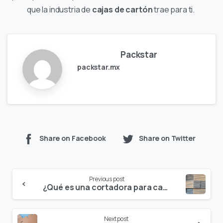
que la industria de
cajas de cartón
trae para ti.
Packstar
packstar.mx
Share on Facebook
Share on Twitter
Continue
Previous post
Reading
¿Qué es una cortadora para cartón?
Next post