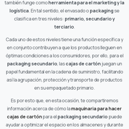
también funge como
herramienta para el marketing y la
logística
. En tal sentido, el envasado o
packaging
se
clasifica en tres niveles:
primario, secundario y
terciario
.
Cada uno de estos niveles tiene una función específica y
en conjunto contribuyen a que los productos lleguen en
óptimas condiciones a los consumidores, por ello, para el
packaging secundario
, las
cajas de cartón
juegan un
papel fundamental en la cadena de suministro, facilitando
así la agrupación, protección y transporte de productos
en su empaquetado primario.
Es por esto que, en esta ocasión, te compartiremos
información acerca de cómo la
maquinaria para hacer
cajas de cartón
para el
packaging secundario
puede
ayudar a optimizar el espacio en los almacenes y durante