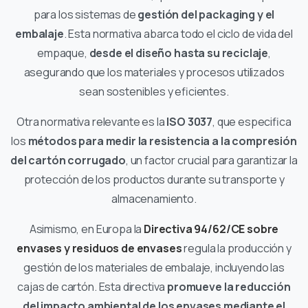
para los sistemas de
gestión del packaging y el
embalaje
. Esta normativa abarca todo el ciclo de vida del
empaque,
desde el diseño hasta su reciclaje
,
asegurando que los materiales y procesos utilizados
sean sostenibles y eficientes.
Otra normativa relevante es la
ISO 3037
, que especifica
los
métodos para medir la resistencia a la compresión
del cartón corrugado
, un factor crucial para garantizar la
protección de los productos durante su transporte y
almacenamiento.
Asimismo, en Europa la
Directiva 94/62/CE sobre
envases y residuos de envases
regula la producción y
gestión de los materiales de embalaje, incluyendo las
cajas de cartón. Esta directiva
promueve la reducción
del impacto ambiental de los envases mediante el