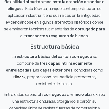
flexibilidad al cartón mediante la creación de ondas o
pliegues
. Esta técnica, aunque contemporánea en su
aplicación industrial, tiene sus raíces en la antigüedad,
evidenciándose en algunos artefactos históricos donde
se emplearon técnicas rudimentarias de
corrugado para
el transporte y resguardo de bienes.
Estructura básica
La
estructura básica del cartón corrugado
se
compone de
tres capas intrínsecamente
entrelazadas
. Las
capas exteriores
, conocidas como
«
liner
«, proporcionan la superficie protectora y
resistente de la caja.
Entre estas capas, el «
corrugado»
o «
medio ala
» exhibe
una estructura ondulada, otorgando al cartón su
capacidad única de resistir fuerzas de compresión y