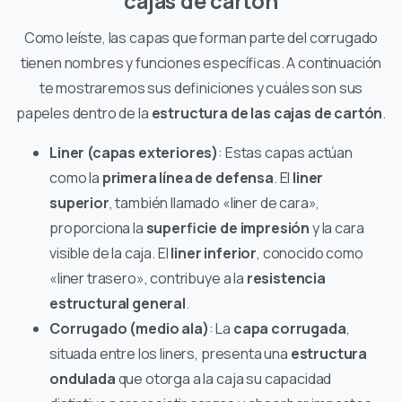
cajas de cartón
Como leíste, las capas que forman parte del corrugado
tienen nombres y funciones específicas. A continuación
te mostraremos sus definiciones y cuáles son sus
papeles dentro de la
estructura de las cajas de cartón
.
Liner (capas exteriores)
: Estas capas actúan
como la
primera línea de defensa
. El
liner
superior
, también llamado «liner de cara»,
proporciona la
superficie de impresión
y la cara
visible de la caja. El
liner inferior
, conocido como
«liner trasero», contribuye a la
resistencia
estructural general
.
Corrugado (medio ala)
: La
capa corrugada
,
situada entre los liners, presenta una
estructura
ondulada
que otorga a la caja su capacidad