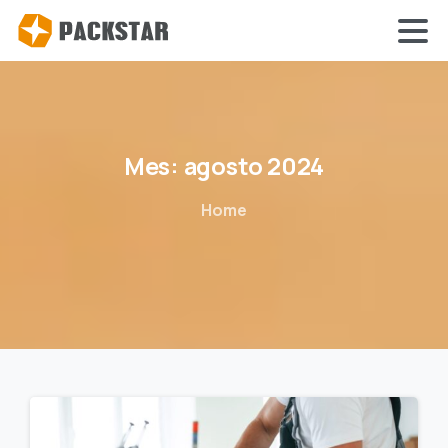
Mes:
agosto
2024
Home